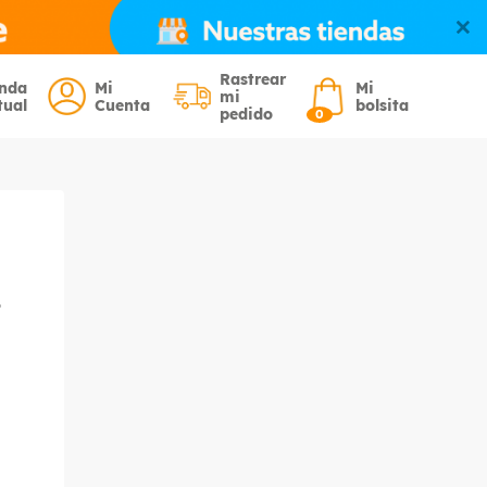
Rastrear
enda
Mi
Mi
mi
tual
Cuenta
bolsita
pedido
0
o