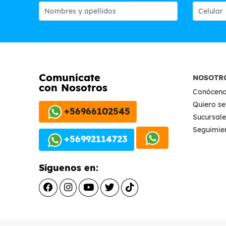
Comunícate
NOSOTR
con Nosotros
Conócen
Quiero se
+56966102545
Sucursale
Seguimie
+56992114723
Síguenos en: