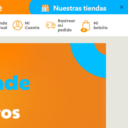
Rastrear
enda
Mi
Mi
mi
tual
Cuenta
bolsita
pedido
0