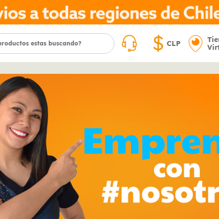
Ti
CLP
Vir