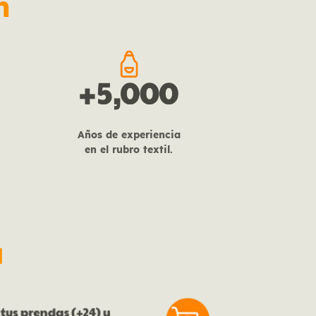
n
Años de experiencia
en el rubro textil.
a