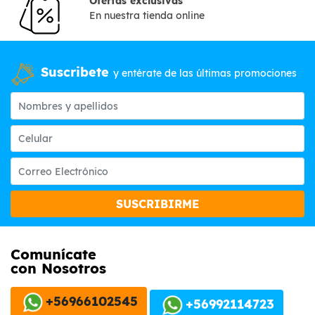
Ofertas exclusivas
En nuestra tienda online
Suscribete
y entérate de las últimas promociones
SUSCRIBIRME
Comunícate
con Nosotros
+56966102545
+56992114723