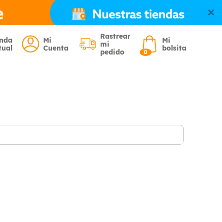
Rastrear
enda
Mi
Mi
mi
tual
Cuenta
bolsita
pedido
0