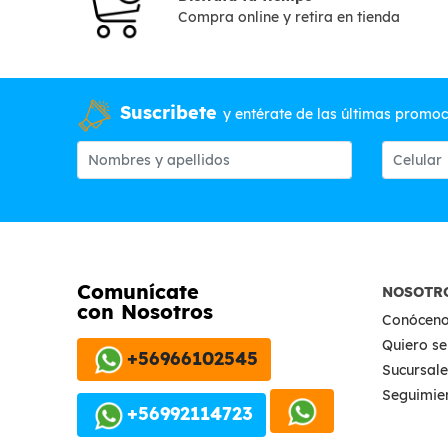
Compra online y retira en tienda
Suscribete
y entérate de las últimas promo
Comunícate
NOSOTR
con Nosotros
Conócen
Quiero se
+56966102545
Sucursale
Seguimie
+56992114723