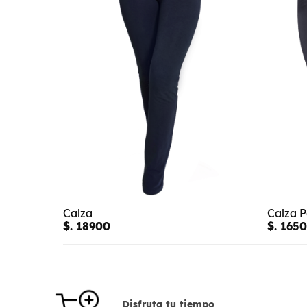
Calza
Calza 
$. 18900
$. 165
Disfruta tu tiempo