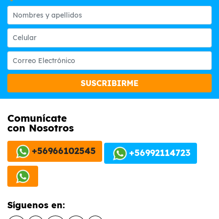
SUSCRIBIRME
Comunícate
con Nosotros
+56966102545
+56992114723
Síguenos en: