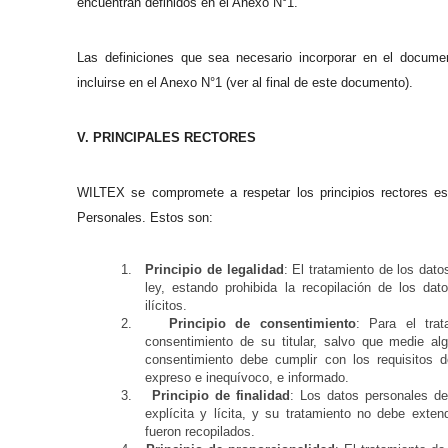
encuentran definidos en el Anexo N°1.
Las definiciones que sea necesario incorporar en el docum
incluirse en el Anexo N°1 (ver al final de este documento).
V. PRINCIPALES RECTORES
WILTEX se compromete a respetar los principios rectores es
Personales. Estos son:
1.
Principio de legalidad
: El tratamiento de los dat
ley, estando prohibida la recopilación de los da
ilícitos.
2.
Principio de consentimiento
: Para el tra
consentimiento de su titular, salvo que medie al
consentimiento debe cumplir con los requisitos de
expreso e inequívoco, e informado.
3.
Principio de finalidad
: Los datos personales de
explícita y lícita, y su tratamiento no debe extend
fueron recopilados.