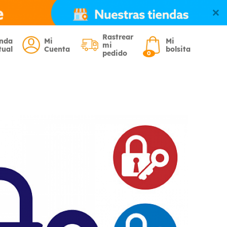
Rastrear
enda
Mi
Mi
mi
tual
Cuenta
bolsita
pedido
0