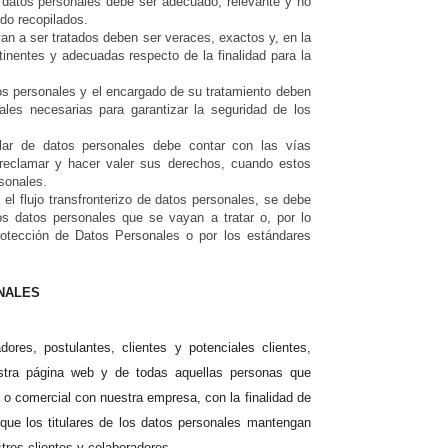
e datos personales debe ser adecuado, relevante y no
ido recopilados.
an a ser tratados deben ser veraces, exactos y, en la
tinentes y adecuadas respecto de la finalidad para la
atos personales y el encargado de su tratamiento deben
ales necesarias para garantizar la seguridad de los
tular de datos personales debe contar con las vías
a reclamar y hacer valer sus derechos, cuando estos
sonales.
 el flujo transfronterizo de datos personales, se debe
los datos personales que se vayan a tratar o, por lo
rotección de Datos Personales o por los estándares
ONALES
ores, postulantes, clientes y potenciales clientes,
uestra página web y de todas aquellas personas que
ca o comercial con nuestra empresa, con la finalidad de
ca que los titulares de los datos personales mantengan
ros clientes y colaboradores.