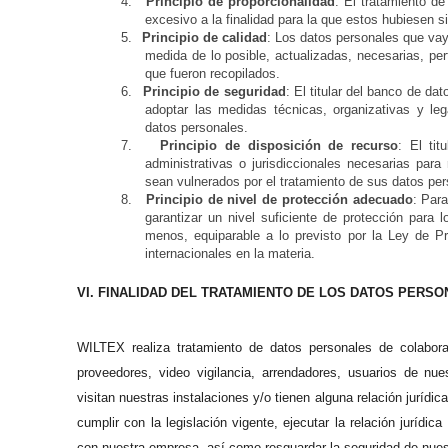
4.
Principio de proporcionalidad
: El tratamiento d
excesivo a la finalidad para la que estos hubiesen s
5.
Principio de calidad
: Los datos personales que vay
medida de lo posible, actualizadas, necesarias, per
que fueron recopilados.
6.
Principio de seguridad
: El titular del banco de d
adoptar las medidas técnicas, organizativas y leg
datos personales.
7.
Principio de disposición de recurso
: El ti
administrativas o jurisdiccionales necesarias par
sean vulnerados por el tratamiento de sus datos per
8.
Principio de nivel de protección adecuado
: Para
garantizar un nivel suficiente de protección para 
menos, equiparable a lo previsto por la Ley de P
internacionales en la materia.
VI. FINALIDAD DEL TRATAMIENTO DE LOS DATOS PERS
WILTEX realiza tratamiento de datos personales de colaborad
proveedores, video vigilancia, arrendadores, usuarios de n
visitan nuestras instalaciones y/o tienen alguna relación jurídi
cumplir con la legislación vigente, ejecutar la relación jurídi
con nuestra empresa, así como resguardar la seguridad de nuest