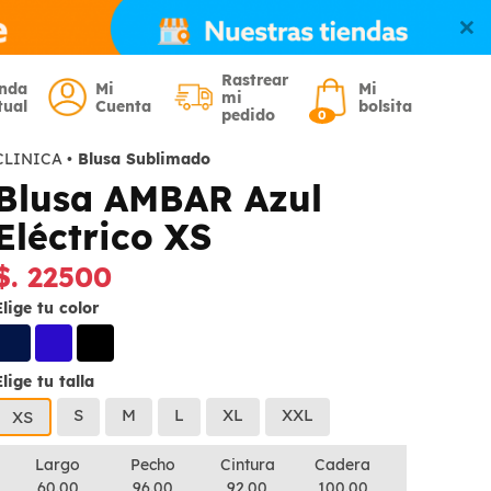
Rastrear
enda
Mi
Mi
mi
tual
Cuenta
bolsita
pedido
0
CLINICA
•
Blusa Sublimado
Blusa AMBAR Azul
Eléctrico XS
$. 22500
Elige tu color
Elige tu talla
S
M
L
XL
XXL
XS
Largo
Pecho
Cintura
Cadera
60.00
96.00
92.00
100.00