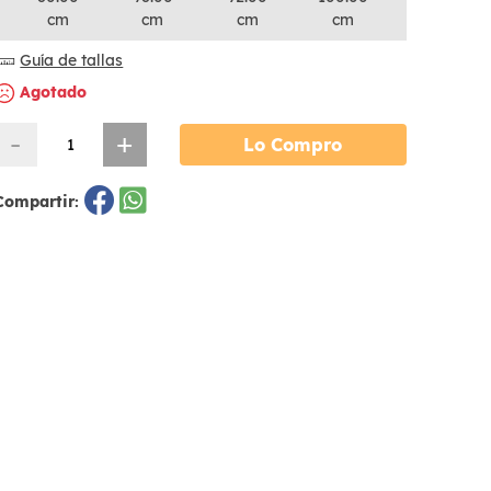
cm
cm
cm
cm
Guía de tallas
Agotado
-
+
Lo Compro
Compartir: