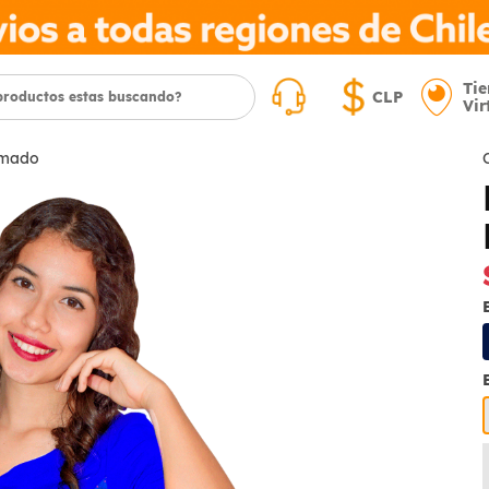
Ti
CLP
Vir
imado