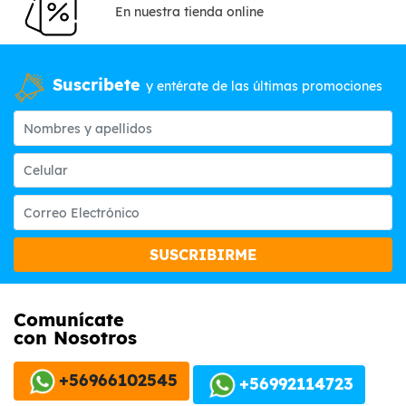
En nuestra tienda online
Suscribete
y entérate de las últimas promociones
SUSCRIBIRME
Comunícate
con Nosotros
+56966102545
+56992114723