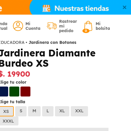
Rastrear
enda
Mi
Mi
mi
tual
Cuenta
bolsita
pedido
0
EDUCADORA
•
Jardinera con Botones
Jardinera Diamante
Burdeo XS
$. 19900
Elige tu color
Elige tu talla
S
M
L
XL
XXL
XS
XXXL