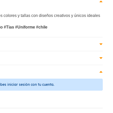
 colores y tallas con diseños creativos y únicos ideales
io #Tias #Uniforme #chile
es iniciar sesión con tu cuenta.