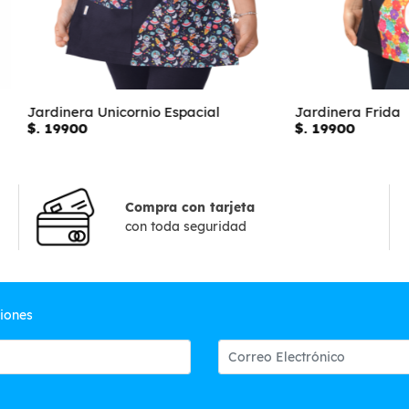
a Unicornio Espacial
Jardinera Frida
0
$. 19900
Compra con tarjeta
con toda seguridad
ciones