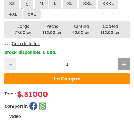
XS
M
L
XL
XXL
XXXL
S
4XL
5XL
Largo
Pecho
Cintura
Cadera
77.00 cm
112.00 cm
92.00 cm
112.00 cm
Guía de tallas
Stock disponible: 8 und.
-
+
Lo Compro
$.31000
Total:
Compartir:
Video