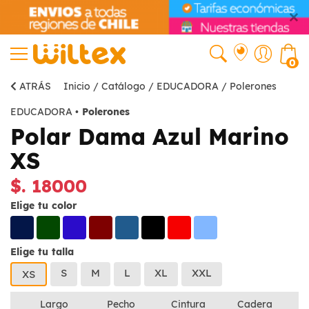
0
ATRÁS
Inicio
/
Catálogo
/
EDUCADORA
/
Polerones
EDUCADORA
•
Polerones
Polar Dama Azul Marino
XS
$. 18000
Elige tu color
Elige tu talla
S
M
L
XL
XXL
XS
Largo
Pecho
Cintura
Cadera