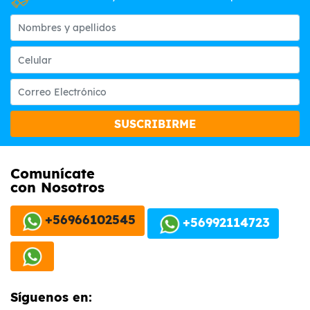
SUSCRIBIRME
Comunícate
con Nosotros
+56966102545
+56992114723
Síguenos en: