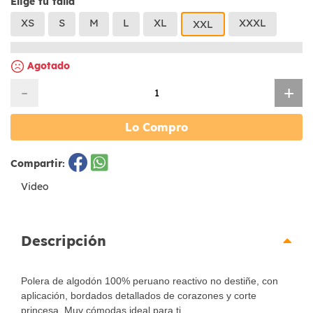
Elige tu talla
XS
S
M
L
XL
XXXL
XXL
Agotado
-
+
Lo Compro
Compartir:
Video
Descripción
Polera de algodón 100% peruano reactivo no destiñe, con
aplicación, bordados detallados de corazones y corte
princesa. Muy cómodas ideal para ti.