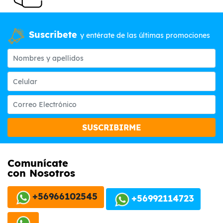
Suscribete
y entérate de las últimas promociones
SUSCRIBIRME
Comunícate
con Nosotros
+56966102545
+56992114723