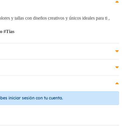
ores y tallas con diseños creativos y únicos ideales para ti ,
o #Tias
es iniciar sesión con tu cuenta.