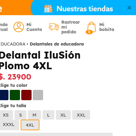
Rastrear
enda
Mi
Mi
mi
tual
Cuenta
bolsita
pedido
0
EDUCADORA
•
Delantales de educadora
Delantal IluSión
Plomo 4XL
$. 23900
Elige tu color
Elige tu talla
XS
S
M
L
XL
XXL
XXXL
4XL