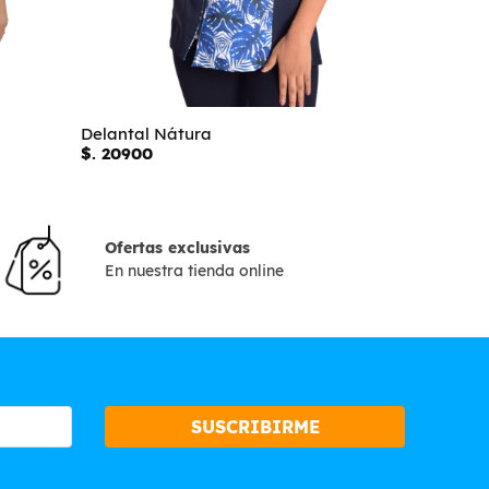
Delantal Nátura
Delantal L
$. 20900
$. 20900
Ofertas exclusivas
En nuestra tienda online
SUSCRIBIRME