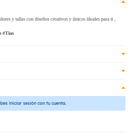
ores y tallas con diseños creativos y únicos ideales para ti ,
o #Tias
es iniciar sesión con tu cuenta.