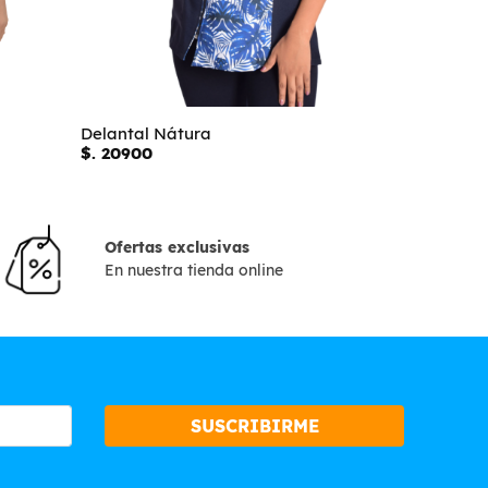
Delantal Nátura
Delantal L
$. 20900
$. 20900
Ofertas exclusivas
En nuestra tienda online
SUSCRIBIRME