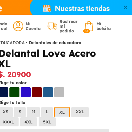
Rastrear
enda
Mi
Mi
mi
tual
Cuenta
bolsita
pedido
0
EDUCADORA
•
Delantales de educadora
Delantal Love Acero
XL
$. 20900
Elige tu color
Elige tu talla
XS
S
M
L
XXL
XL
XXXL
4XL
5XL