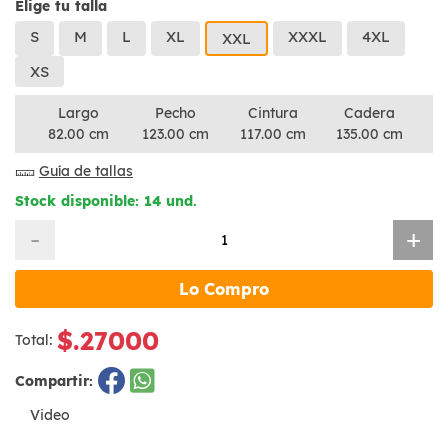
Elige tu talla
S
M
L
XL
XXXL
4XL
XXL
XS
Largo
Pecho
Cintura
Cadera
82.00 cm
123.00 cm
117.00 cm
135.00 cm
Guía de tallas
Stock disponible: 14 und.
-
+
Lo Compro
$.27000
Total:
Compartir:
Video